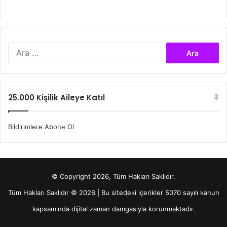
A
r
a
m
a
25.000 Kişilik Aileye Katıl
:
Bildirimlere Abone Ol
© Copyright 2026, Tüm Hakları Saklıdır.
Tüm Hakları Saklıdır © 2026 | Bu sitedeki içerikler 5070 sayılı kanun
kapsamında dijital zaman damgasıyla korunmaktadır.