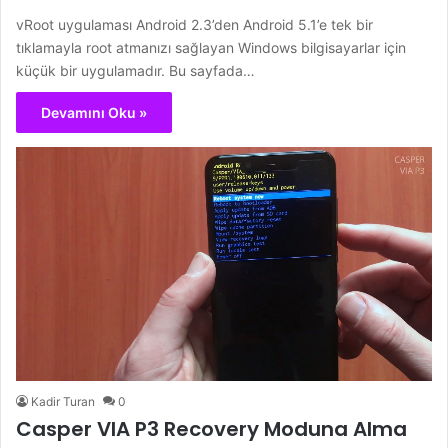
vRoot uygulaması Android 2.3’den Android 5.1’e tek bir
tıklamayla root atmanızı sağlayan Windows bilgisayarlar için
küçük bir uygulamadır. Bu sayfada…
Devamını Oku »
Kadir Turan
0
Casper VIA P3 Recovery Moduna Alma