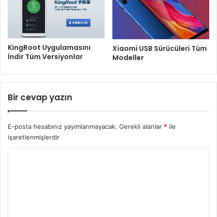
i
z
KingRoot Uygulamasını
Xiaomi USB Sürücüleri Tüm
İndir Tüm Versiyonlar
Modeller
Bir cevap yazın
E-posta hesabınız yayımlanmayacak.
Gerekli alanlar
*
ile
işaretlenmişlerdir
Y
o
r
u
m