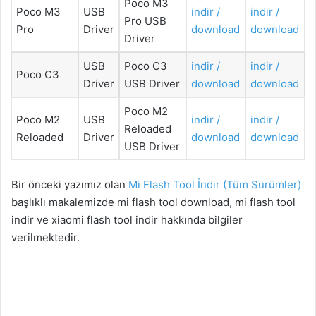
Poco M3
Poco M3
USB
indir /
indir /
Pro USB
Pro
Driver
download
download
Driver
USB
Poco C3
indir /
indir /
Poco C3
Driver
USB Driver
download
download
Poco M2
Poco M2
USB
indir /
indir /
Reloaded
Reloaded
Driver
download
download
USB Driver
Bir önceki yazımız olan
Mi Flash Tool İndir (Tüm Sürümler)
başlıklı makalemizde mi flash tool download, mi flash tool
indir ve xiaomi flash tool indir hakkında bilgiler
verilmektedir.