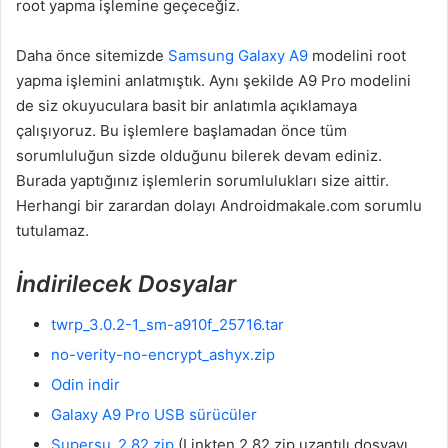
root yapma işlemine geçeceğiz.
Daha önce sitemizde
Samsung Galaxy A9
modelini root
yapma işlemini anlatmıştık. Aynı şekilde A9 Pro modelini
de siz okuyuculara basit bir anlatımla açıklamaya
çalışıyoruz. Bu işlemlere başlamadan önce tüm
sorumluluğun sizde olduğunu bilerek devam ediniz.
Burada yaptığınız işlemlerin sorumlulukları size aittir.
Herhangi bir zarardan dolayı Androidmakale.com sorumlu
tutulamaz.
İndirilecek Dosyalar
twrp_3.0.2-1_sm-a910f_25716.tar
no-verity-no-encrypt_ashyx.zip
Odin indir
Galaxy A9 Pro USB sürücüler
Supersu_2.82.zip
(Linkten 2.82.zip uzantılı dosyayı