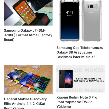
i
n
i
z
i
Samsung Galaxy J7 (SM-
G
J700F) Format Atma (Factory
i
Reset)
r
i
Samsung Cep Telefonunuzu
n
Galaxy S8 Arayüzüne
i
Çevirmek İster misiniz?
z
Xiaomi Redmi Note 6 Pro
General Mobile Discovery
Root Yapma ve TWRP
Elite Android 4.4.2 KitKat
Yükleme
Root Yapma