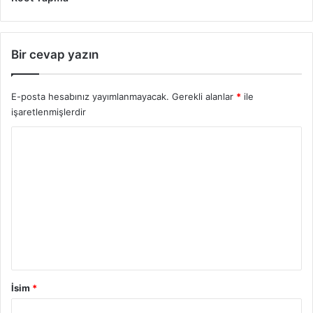
Bir cevap yazın
E-posta hesabınız yayımlanmayacak.
Gerekli alanlar
*
ile
işaretlenmişlerdir
Y
o
r
u
m
İsim
*