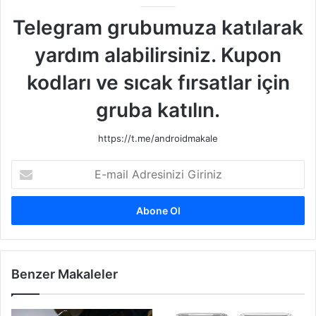
Telegram grubumuza katılarak
yardım alabilirsiniz. Kupon
kodları ve sıcak fırsatlar için
gruba katılın.
https://t.me/androidmakale
E
-
m
a
i
l
A
d
Benzer Makaleler
r
e
s