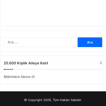
A
r
a
m
a
25.000 Kişilik Aileye Katıl
:
Bildirimlere Abone Ol
© Copyright 2026, Tüm Hakları Saklıdır.